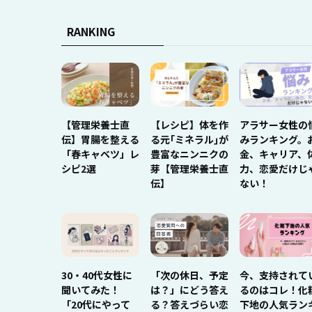
RANKING
【管理栄養士直
【レシピ】体を作
アラサー女性の
伝】胃腸を整える
る元｢ミネラル｣が
みランキング。
「春キャベツ」レ
豊富なニンニクの
金、キャリア、
シピ2選
芽【管理栄養士直
力、恋愛だけじ
伝】
ない！
30・40代女性に
「次の休日、予定
今、支持されて
聞いてみた！
は？」にどう答え
るのはコレ！化
「20代にやって
る？答えづらい恋
下地の人気ラン