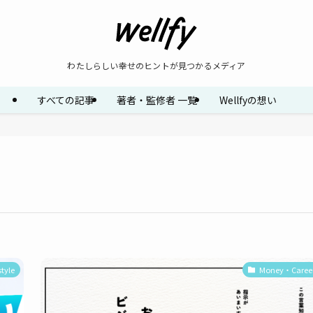
わたしらしい幸せのヒントが見つかるメディア
すべての記事
著者・監修者 一覧
Wellfyの想い
style
Money・Caree