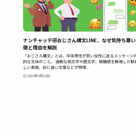
ナンチャッテ🤣おじさん構文LINE、なぜ気持ち悪
徴と理由を解説
「おじさん構文」とは、中年男性が若い女性に送るメッセージ
的な文体のこと。 過剰な絵文字や顔文字、距離感を無視した馴
しい表現、妙に長い文章などが特徴...
2025年3月13日