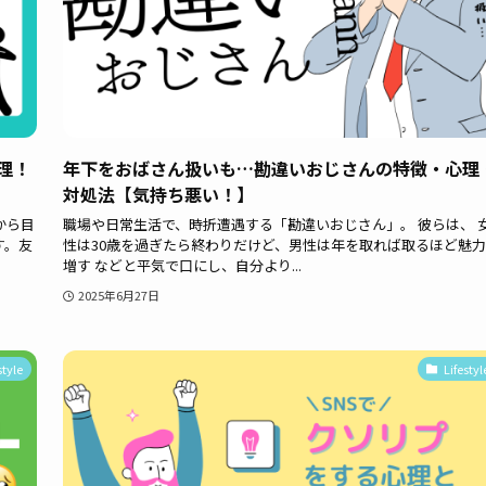
理！
年下をおばさん扱いも…勘違いおじさんの特徴・心理
対処法【気持ち悪い！】
から目
職場や日常生活で、時折遭遇する「勘違いおじさん」。 彼らは、 
す。友
性は30歳を過ぎたら終わりだけど、男性は年を取れば取るほど魅
増す などと平気で口にし、自分より...
2025年6月27日
style
Lifestyl