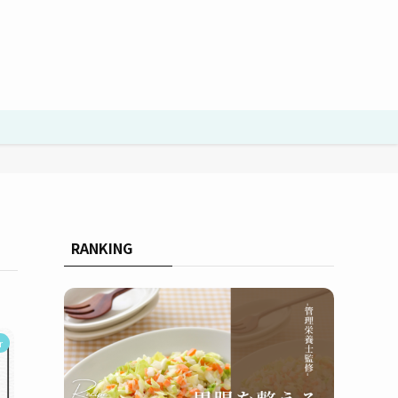
RANKING
r