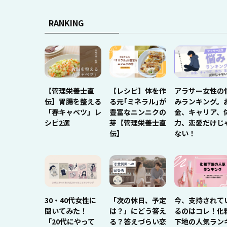
RANKING
【管理栄養士直
【レシピ】体を作
アラサー女性の
伝】胃腸を整える
る元｢ミネラル｣が
みランキング。
「春キャベツ」レ
豊富なニンニクの
金、キャリア、
シピ2選
芽【管理栄養士直
力、恋愛だけじ
伝】
ない！
30・40代女性に
「次の休日、予定
今、支持されて
聞いてみた！
は？」にどう答え
るのはコレ！化
「20代にやって
る？答えづらい恋
下地の人気ラン