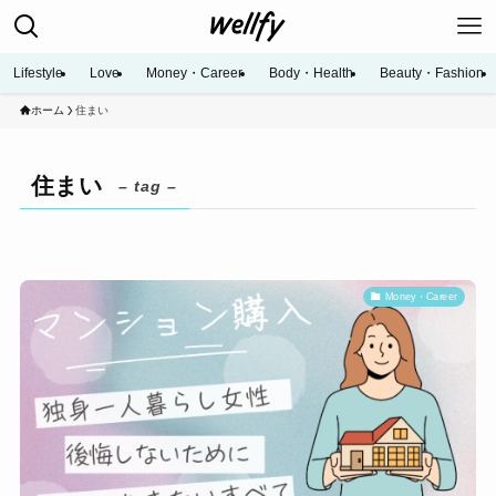
Lifestyle
Love
Money・Career
Body・Health
Beauty・Fashion
ホーム
住まい
住まい
– tag –
Money・Career