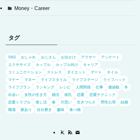
Money・Career
タグ
SNS
おしゃれ
おじさん
お出かけ
アラサー
アンケート
エクササイズ
カップル
カップル向け
キャリア
コミュニケーション
ストレス
ダイエット
デート
ネイル
マナー
マネー
ライフスタイル
ライフステージ
ライフハック
ライフプラン
ランキング
レシピ
人間関係
仕事
価値観
冬
出会い
女性の生き方
婚活
彼氏
恋愛
恋愛テクニック
恋愛トラブル
推し活
春
片思い
生きづらさ
男性心理
結婚
職場
脈あり
自分磨き
趣味
食べ物