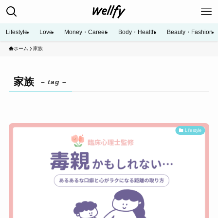
Lifestyle
Love
Money・Career
Body・Health
Beauty・Fashion
ホーム
家族
家族
– tag –
Lifestyle