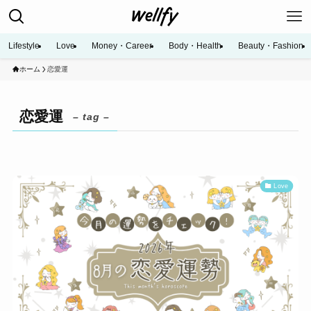
Lifestyle
Love
Money・Career
Body・Health
Beauty・Fashion
ホーム
恋愛運
恋愛運
– tag –
Love