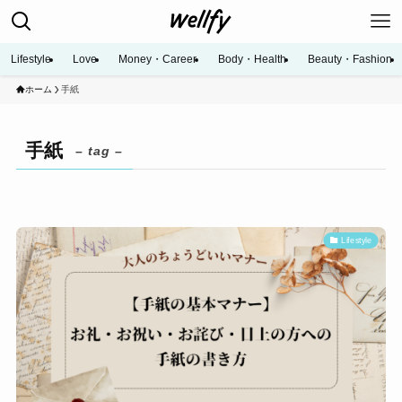
Lifestyle
Love
Money・Career
Body・Health
Beauty・Fashion
ホーム
手紙
手紙
– tag –
Lifestyle