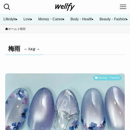
Lifestyle
Love
Money・Career
Body・Health
Beauty・Fashion
ホーム
梅雨
梅雨
– tag –
Beauty・Fashion