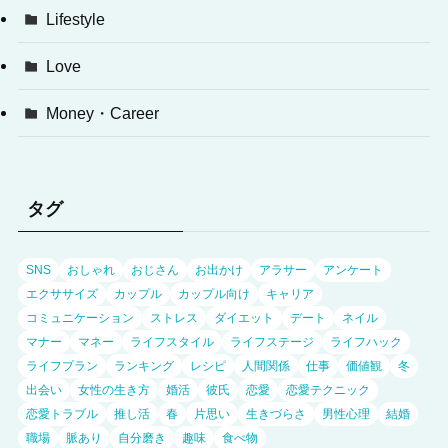
Lifestyle
Love
Money・Career
タグ
SNS
おしゃれ
おじさん
お出かけ
アラサー
アンケート
エクササイズ
カップル
カップル向け
キャリア
コミュニケーション
ストレス
ダイエット
デート
ネイル
マナー
マネー
ライフスタイル
ライフステージ
ライフハック
ライフプラン
ランキング
レシピ
人間関係
仕事
価値観
冬
出会い
女性の生き方
婚活
彼氏
恋愛
恋愛テクニック
恋愛トラブル
推し活
春
片思い
生きづらさ
男性心理
結婚
職場
脈あり
自分磨き
趣味
食べ物