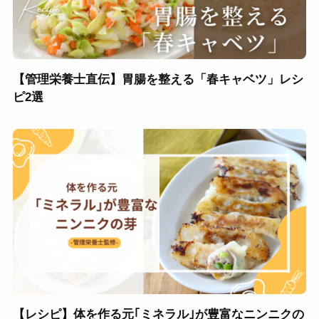
【管理栄養士直伝】胃腸を整える「春キャベツ」レシ
ピ2選
【レシピ】体を作る元｢ミネラル｣が豊富なニンニクの