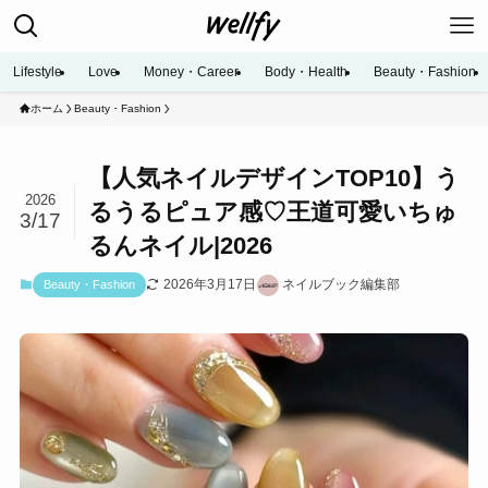
Lifestyle
Love
Money・Career
Body・Health
Beauty・Fashion
ホーム
Beauty・Fashion
【人気ネイルデザインTOP10】う
2026
るうるピュア感♡王道可愛いちゅ
3/17
るんネイル|2026
2026年3月17日
ネイルブック編集部
Beauty・Fashion