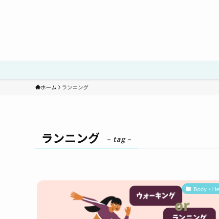
ホーム
ランニング
ランニング
– tag –
Body・He