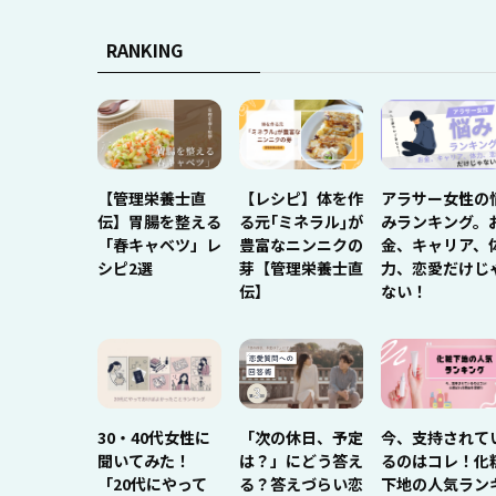
RANKING
【管理栄養士直
【レシピ】体を作
アラサー女性の
伝】胃腸を整える
る元｢ミネラル｣が
みランキング。
「春キャベツ」レ
豊富なニンニクの
金、キャリア、
シピ2選
芽【管理栄養士直
力、恋愛だけじ
伝】
ない！
30・40代女性に
「次の休日、予定
今、支持されて
聞いてみた！
は？」にどう答え
るのはコレ！化
「20代にやって
る？答えづらい恋
下地の人気ラン