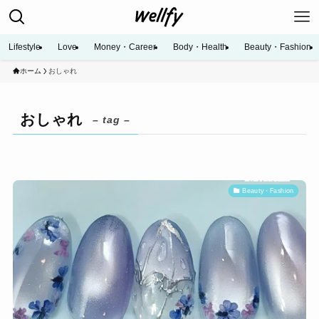
Lifestyle
Love
Money・Career
Body・Health
Beauty・Fashion
ホーム
おしゃれ
おしゃれ
– tag –
Beauty・Fashion