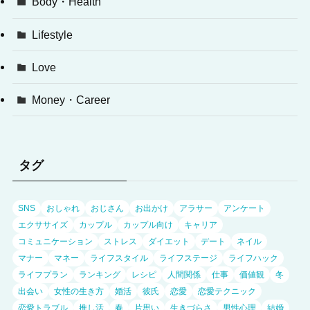
Body・Health
Lifestyle
Love
Money・Career
タグ
SNS
おしゃれ
おじさん
お出かけ
アラサー
アンケート
エクササイズ
カップル
カップル向け
キャリア
コミュニケーション
ストレス
ダイエット
デート
ネイル
マナー
マネー
ライフスタイル
ライフステージ
ライフハック
ライフプラン
ランキング
レシピ
人間関係
仕事
価値観
冬
出会い
女性の生き方
婚活
彼氏
恋愛
恋愛テクニック
恋愛トラブル
推し活
春
片思い
生きづらさ
男性心理
結婚