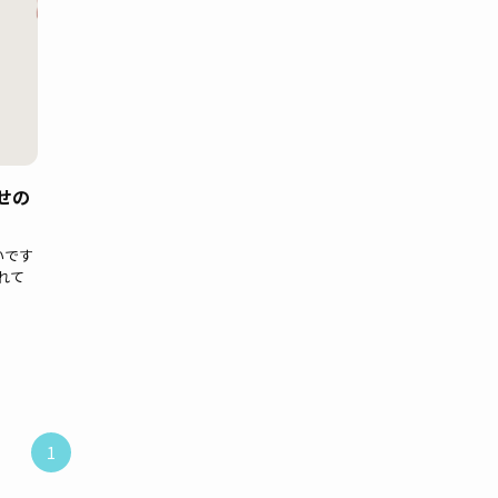
せの
いです
れて
1