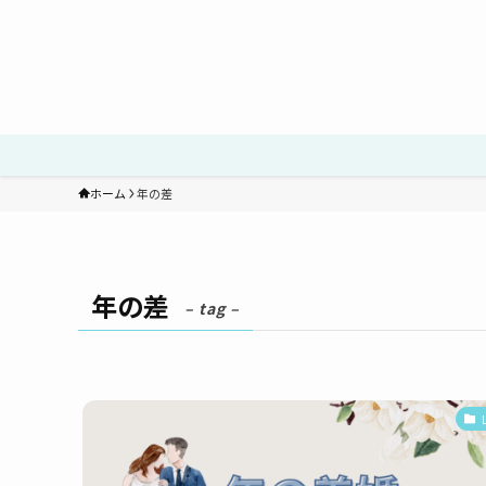
ホーム
年の差
年の差
– tag –