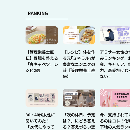
RANKING
【管理栄養士直
【レシピ】体を作
アラサー女性の
伝】胃腸を整える
る元｢ミネラル｣が
みランキング。
「春キャベツ」レ
豊富なニンニクの
金、キャリア、
シピ2選
芽【管理栄養士直
力、恋愛だけじ
伝】
ない！
30・40代女性に
「次の休日、予定
今、支持されて
聞いてみた！
は？」にどう答え
るのはコレ！化
「20代にやって
る？答えづらい恋
下地の人気ラン