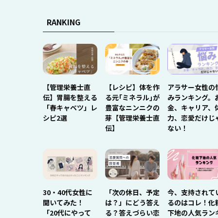
RANKING
【管理栄養士直
【レシピ】体を作
アラサー女性の
伝】胃腸を整える
る元｢ミネラル｣が
みランキング。
「春キャベツ」レ
豊富なニンニクの
金、キャリア、
シピ2選
芽【管理栄養士直
力、恋愛だけじ
伝】
ない！
30・40代女性に
「次の休日、予定
今、支持されて
聞いてみた！
は？」にどう答え
るのはコレ！化
「20代にやって
る？答えづらい恋
下地の人気ラン