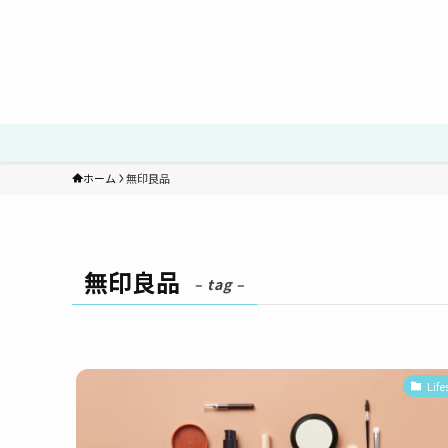
ホーム
無印良品
無印良品
– tag –
Life