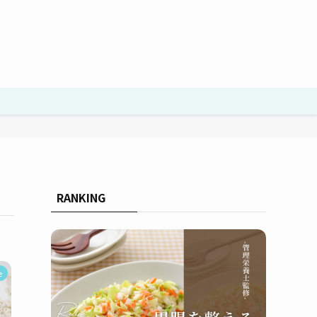
RANKING
e