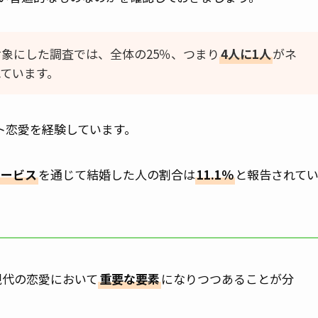
対象にした調査では、全体の25％、つまり
4人に1人
がネ
ています。
ト恋愛を経験しています。
サービス
を通じて結婚した人の割合は
11.1％
と報告されて
現代の恋愛において
重要な要素
になりつつあることが分