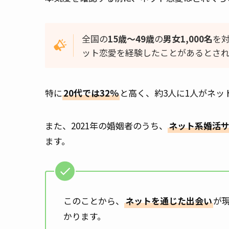
全国の
15歳～49歳
の
男女1,000名
を
ット恋愛を経験したことがあるとされ
特に
20代では32％
と高く、約3人に1人がネッ
また、2021年の婚姻者のうち、
ネット系婚活
ます。
このことから、
ネットを通じた出会い
が
かります。