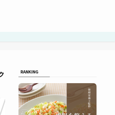
RANKING
ク