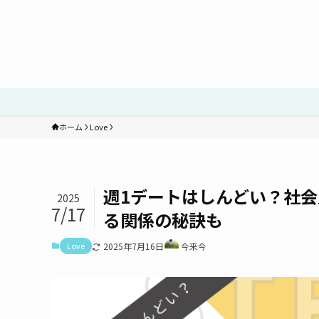
ホーム
Love
週1デートはしんどい？社
2025
7/17
る関係の秘訣も
Love
2025年7月16日
今来今