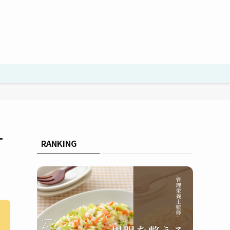
す
RANKING