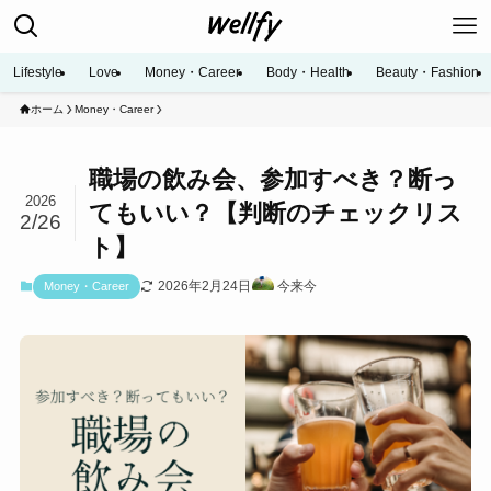
Lifestyle
Love
Money・Career
Body・Health
Beauty・Fashion
ホーム
Money・Career
職場の飲み会、参加すべき？断っ
2026
てもいい？【判断のチェックリス
2/26
ト】
2026年2月24日
今来今
Money・Career