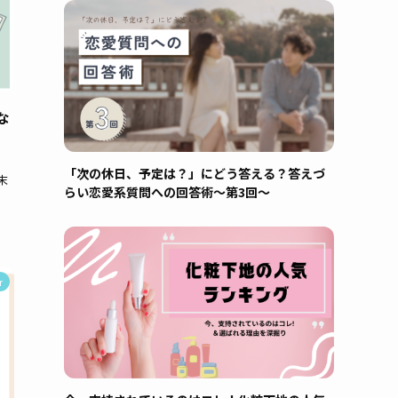
な
「次の休日、予定は？」にどう答える？答えづ
末
らい恋愛系質問への回答術～第3回～
r