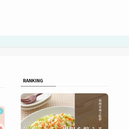
RANKING
e