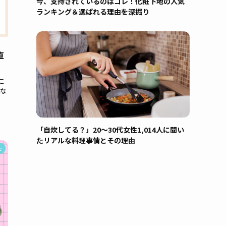
今、支持されているのはコレ！化粧下地の人気
ランキング＆選ばれる理由を深掘り
直
こ
な
「自炊してる？」20〜30代女性1,014人に聞い
たリアルな料理事情とその理由
e