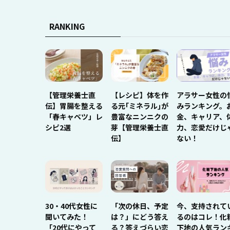
RANKING
【管理栄養士直
【レシピ】体を作
アラサー女性の
伝】胃腸を整える
る元｢ミネラル｣が
みランキング。
「春キャベツ」レ
豊富なニンニクの
金、キャリア、
シピ2選
芽【管理栄養士直
力、恋愛だけじ
伝】
ない！
30・40代女性に
「次の休日、予定
今、支持されて
聞いてみた！
は？」にどう答え
るのはコレ！化
「20代にやって
る？答えづらい恋
下地の人気ラン