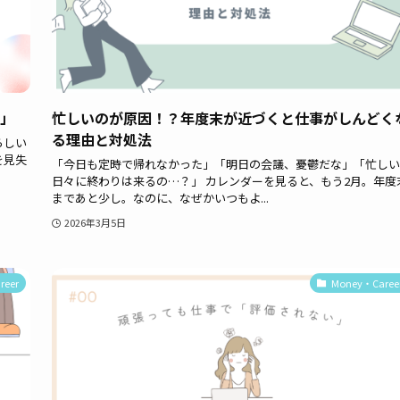
地」
忙しいのが原因！？年度末が近づくと仕事がしんどく
る理由と対処法
らしい
を見失
「今日も定時で帰れなかった」「明日の会議、憂鬱だな」「忙しい
日々に終わりは来るの…？」 カレンダーを見ると、もう2月。年度
まであと少し。なのに、なぜかいつもよ...
2026年3月5日
reer
Money・Caree