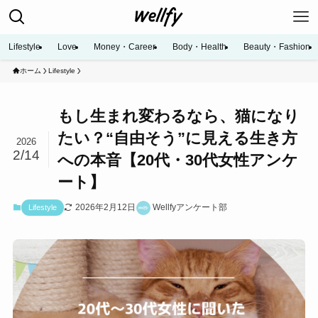
Lifestyle
Love
Money・Career
Body・Health
Beauty・Fashion
ホーム
Lifestyle
もし生まれ変わるなら、猫になり
たい？“自由そう”に見える生き方
2026
2/14
への本音【20代・30代女性アンケ
ート】
2026年2月12日
Wellfyアンケート部
Lifestyle