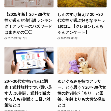
【2025年版】20～30代女
しんのすけ超え!? 20〜30
性が選んだ流行語ランキン
代女性が選ぶ好きなキャラ
グ！アラサーのバズワード
1位は…【クレヨンしんち
はまさかの◯◯
ゃんアンケート】
2025年12月15日
2025年9月18日
20〜30代女性974人に調
ぬいぐるみを持つアラサ
査！送料無料でつい買い足
ー、どう思う？20〜30代女
す人は6割超、送料で断念
性の約9割が「あり」と回
する人も7割近く…賢い対
答。年齢よりも大切な視点
策法とは
とは