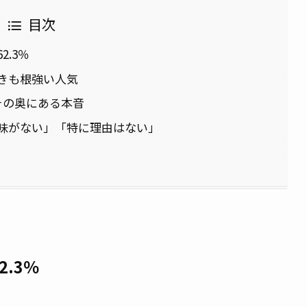
目次
.3％
きも根強い人気
その奥にある本音
味がない」「特に理由はない」
.3％