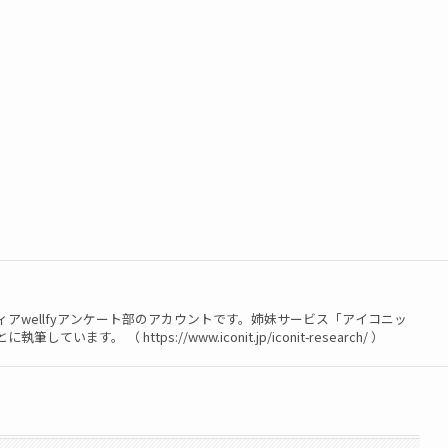
アwellfyアンケート部のアカウントです。姉妹サービス「アイコニッ
。 （ https://www.iconit.jp/iconit-research/ ）