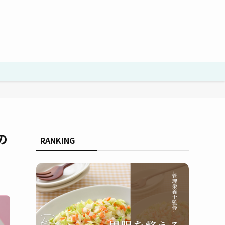
の
RANKING