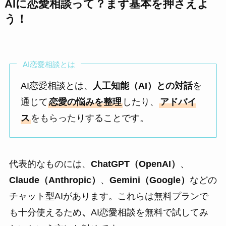
AI
に恋愛相談って？まず基本を押さえよ
う！
AI恋愛相談とは
AI恋愛相談とは、
人工知能（AI）との対話
を
通じて
恋愛の悩みを整理
したり、
アドバイ
ス
をもらったりすることです。
代表的なものには、
ChatGPT（OpenAI）
、
Claude（Anthropic）
、
Gemini（Google）
などの
チャット型AIがあります。これらは無料プランで
も十分使えるため
、
AI恋愛相談を無料で試してみ