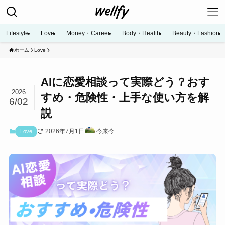
Lifestyle
Love
Money・Career
Body・Health
Beauty・Fashion
ホーム
Love
AIに恋愛相談って実際どう？おす
2026
すめ・危険性・上手な使い方を解
6/02
説
2026年7月1日
今来今
Love