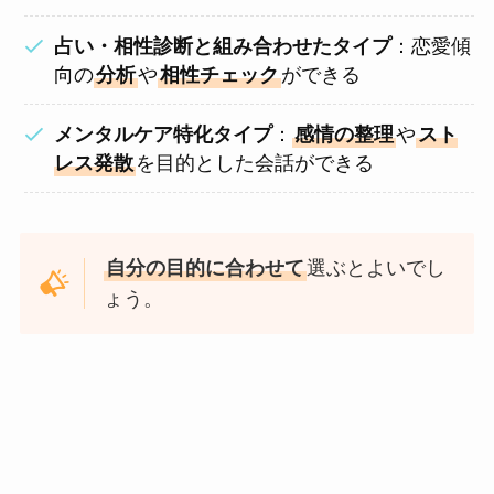
占い・相性診断と組み合わせたタイプ
：恋愛傾
向の
分析
や
相性チェック
ができる
メンタルケア特化タイプ
：
感情の整理
や
スト
レス発散
を目的とした会話ができる
自分の目的に合わせて
選ぶとよいでし
ょう。