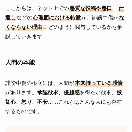
ここからは、ネット上での
悪質な投稿や悪口
、
仕
返し
などの
心理面における特徴
が、誹謗中傷が
な
くならない理由
にどのように関与しているかを解
説していきます。
人間の本能
誹謗中傷の根底には、人間が
本来持っている感情
があります。
承認欲求
、
優越感
を得たい欲求、
嫉
妬心
、
怒り
、
不安
……これらはどんな人にも存在
するものです。