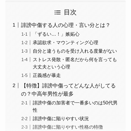
目次
誹謗中傷する人の心理・言い分とは？
「ずるい…！」嫉妬心
承認欲求・マウンティング心理
自分と違うものを受け入れる度量がない
ストレス発散・匿名だから何を言っても
大丈夫という心理
正義感が暴走
【特徴】誹謗中傷ってどんな人がしてる
の？中高年男性が最多
誹謗中傷の加害者で一番多いのは50代男
性
誹謗中傷に陥りやすい状況
誹謗中傷に陥りやすい性格の特徴