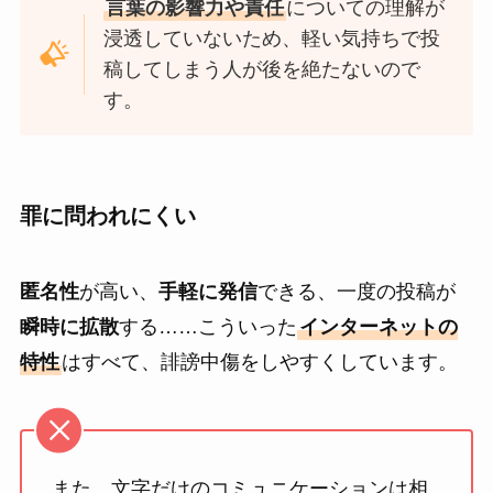
言葉の影響力や責任
についての理解が
浸透していないため、軽い気持ちで投
稿してしまう人が後を絶たないので
す。
罪に問われにくい
匿名性
が高い、
手軽に発信
できる、一度の投稿が
瞬時に拡散
する……こういった
インターネットの
特性
はすべて、誹謗中傷をしやすくしています。
また、文字だけのコミュニケーションは相