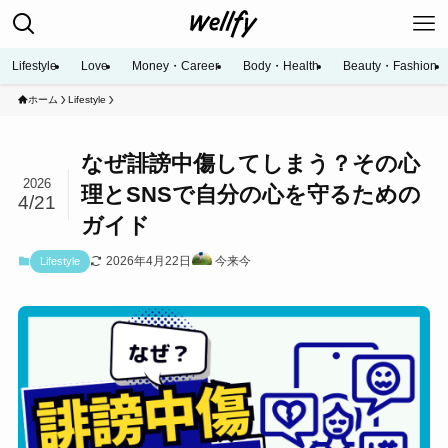
Lifestyle
Love
Money・Career
Body・Health
Beauty・Fashion
ホーム
Lifestyle
なぜ誹謗中傷してしまう？その心
2026
理とSNSで自分の心を守るための
4/21
ガイド
2026年4月22日
今来今
Lifestyle