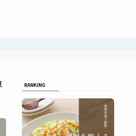
意
RANKING