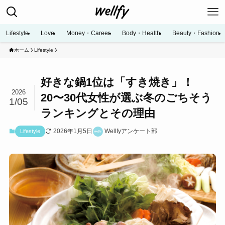
Lifestyle
Love
Money・Career
Body・Health
Beauty・Fashion
ホーム
Lifestyle
好きな鍋1位は「すき焼き」！
2026
20〜30代女性が選ぶ冬のごちそう
1/05
ランキングとその理由
2026年1月5日
Wellfyアンケート部
Lifestyle