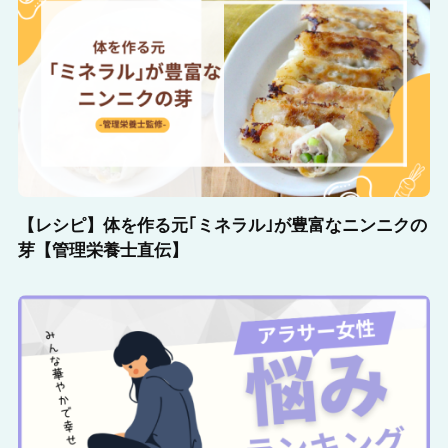
【レシピ】体を作る元｢ミネラル｣が豊富なニンニクの
芽【管理栄養士直伝】