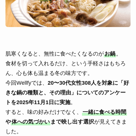
肌寒くなると、無性に食べたくなるのが
お鍋
。
食材を切って入れるだけ、という手軽さはもちろ
ん、心も体も温まる冬の味方です。
今回Wellfyでは、
20〜30代女性308人を対象に「好
きな鍋の種類と、その理由」についてのアンケー
トを2025年11月1日に実施
。
すると、味の好みだけでなく、
一緒に食べる時間
や
体への気づかい
まで映し出す選択
が見えてきま
した。