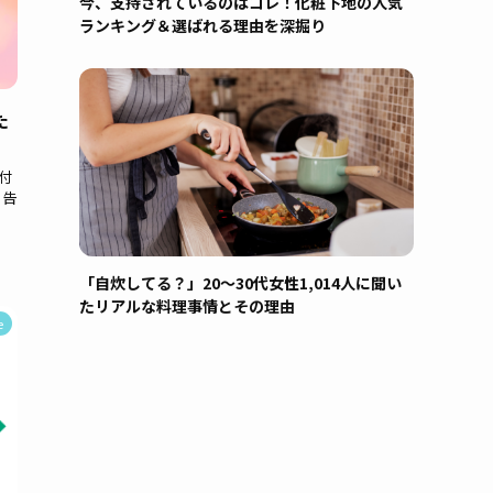
今、支持されているのはコレ！化粧下地の人気
ランキング＆選ばれる理由を深掘り
た
付
 告
「自炊してる？」20〜30代女性1,014人に聞い
たリアルな料理事情とその理由
e