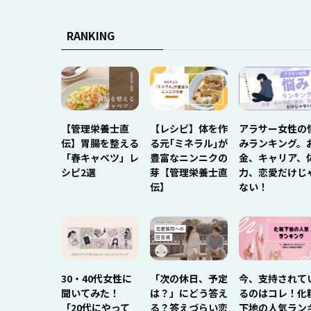
RANKING
【管理栄養士直
【レシピ】体を作
アラサー女性の
伝】胃腸を整える
る元｢ミネラル｣が
みランキング。
「春キャベツ」レ
豊富なニンニクの
金、キャリア、
シピ2選
芽【管理栄養士直
力、恋愛だけじ
伝】
ない！
30・40代女性に
「次の休日、予定
今、支持されて
聞いてみた！
は？」にどう答え
るのはコレ！化
「20代にやって
る？答えづらい恋
下地の人気ラン