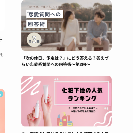
ト
も
「次の休日、予定は？」にどう答える？答えづ
らい恋愛系質問への回答術～第3回～
e