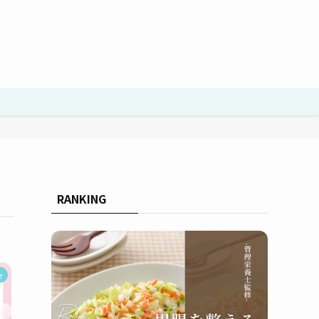
RANKING
e