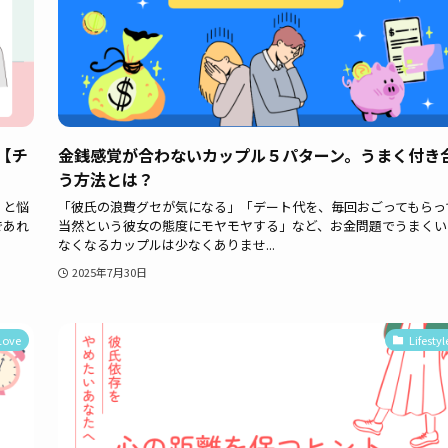
【チ
金銭感覚が合わないカップル５パターン。うまく付き
う方法とは？
」と悩
「彼氏の浪費グセが気になる」「デート代を、毎回おごってもらっ
であれ
当然という彼女の態度にモヤモヤする」など、お金問題でうまくい
なくなるカップルは少なくありませ...
2025年7月30日
Love
Lifestyl