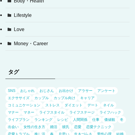
Body・Health
Lifestyle
Love
Money・Career
タグ
SNS
おしゃれ
おじさん
お出かけ
アラサー
アンケート
エクササイズ
カップル
カップル向け
キャリア
コミュニケーション
ストレス
ダイエット
デート
ネイル
マナー
マネー
ライフスタイル
ライフステージ
ライフハック
ライフプラン
ランキング
レシピ
人間関係
仕事
価値観
冬
出会い
女性の生き方
婚活
彼氏
恋愛
恋愛テクニック
恋愛トラブル
推し活
春
片思い
生きづらさ
男性心理
結婚