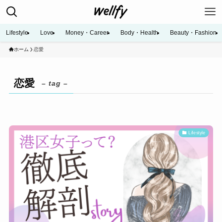
Lifestyle
Love
Money・Career
Body・Health
Beauty・Fashion
ホーム
恋愛
恋愛
– tag –
Lifestyle